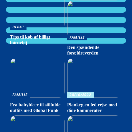
DEBAT
Tips til køb af billigt
FAMILIE
børnetøj
Den spændende
forældreverden
FAMILIE
28/10/2022
Fra babybleer til stilfulde
Planlæg en fed rejse med
outfits med Global Funk
dine kammerater