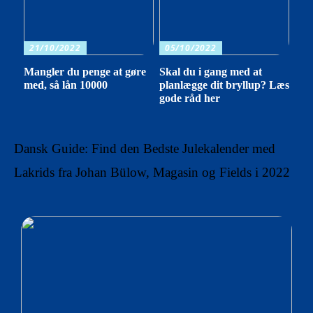
21/10/2022
05/10/2022
Mangler du penge at gøre
Skal du i gang med at
med, så lån 10000
planlægge dit bryllup? Læs
gode råd her
Dansk Guide: Find den Bedste Julekalender med
Lakrids fra Johan Bülow, Magasin og Fields i 2022