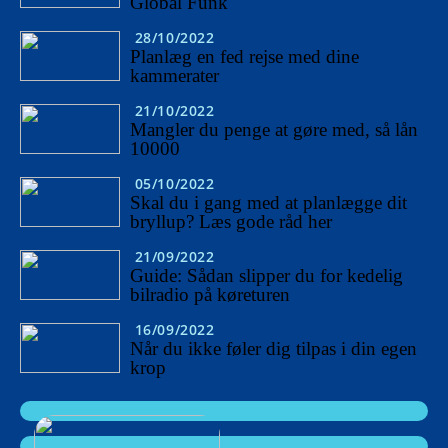
Global Funk
28/10/2022
Planlæg en fed rejse med dine
kammerater
21/10/2022
Mangler du penge at gøre med, så lån
10000
05/10/2022
Skal du i gang med at planlægge dit
bryllup? Læs gode råd her
21/09/2022
Guide: Sådan slipper du for kedelig
bilradio på køreturen
16/09/2022
Når du ikke føler dig tilpas i din egen
krop