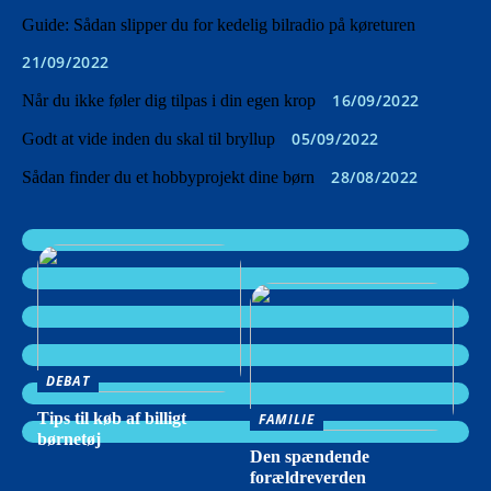
Guide: Sådan slipper du for kedelig bilradio på køreturen
21/09/2022
16/09/2022
Når du ikke føler dig tilpas i din egen krop
05/09/2022
Godt at vide inden du skal til bryllup
28/08/2022
Sådan finder du et hobbyprojekt dine børn
DEBAT
Tips til køb af billigt
FAMILIE
børnetøj
Den spændende
forældreverden