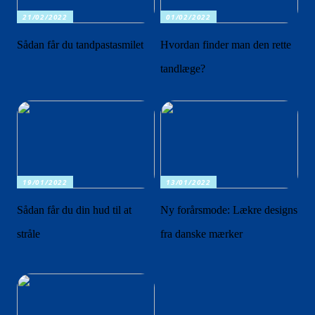
21/02/2022
01/02/2022
Sådan får du tandpastasmilet
Hvordan finder man den rette
tandlæge?
19/01/2022
13/01/2022
Sådan får du din hud til at
Ny forårsmode: Lækre designs
stråle
fra danske mærker