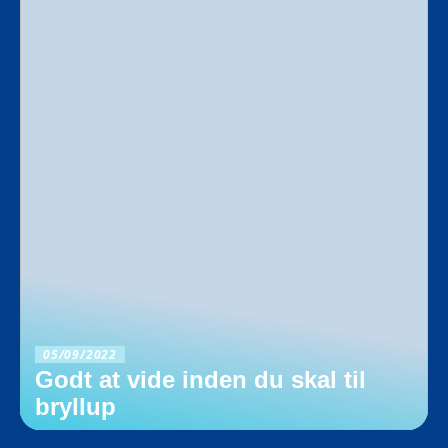
05/09/2022
Godt at vide inden du skal til
bryllup