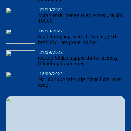
21/10/2022
Mangler du penge at gøre med, så lån
10000
05/10/2022
Skal du i gang med at planlægge dit
bryllup? Læs gode råd her
21/09/2022
Guide: Sådan slipper du for kedelig
bilradio på køreturen
16/09/2022
Når du ikke føler dig tilpas i din egen
krop