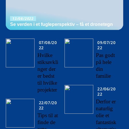
13/08/2022
Se verden i et fugleperspektiv – få et dronetegn
07/08/20
09/07/20
22
22
Hvilke
Pas godt
stiksavkli
på hele
nger der
din
er bedst
familie
til hvilke
22/06/20
projekter
22
Derfor er
22/07/20
22
naturlig
Tips til at
olie et
finde de
fantastisk