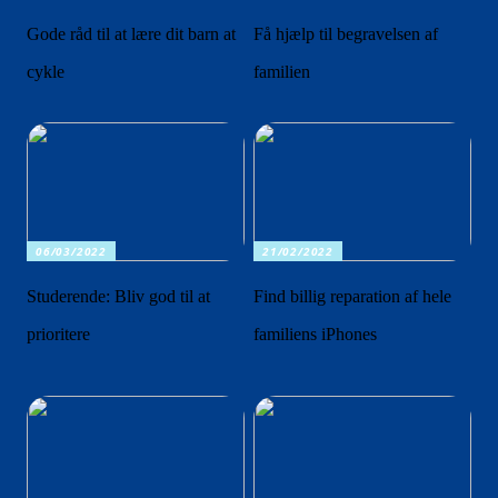
Gode råd til at lære dit barn at
Få hjælp til begravelsen af
cykle
familien
06/03/2022
21/02/2022
Studerende: Bliv god til at
Find billig reparation af hele
prioritere
familiens iPhones