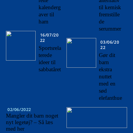
rette
alternativ
kalenderg
til kemisk
aver til
fremstille
ham
de
serummer
16/07/20
22
03/06/20
22
Sportsrela
terede
Gør dit
ideer til
barn
sabbatåret
ekstra
nuttet
med en
sød
elefanthue
02/06/2022
Mangler dit barn noget
nyt legetøj? – Så læs
med her