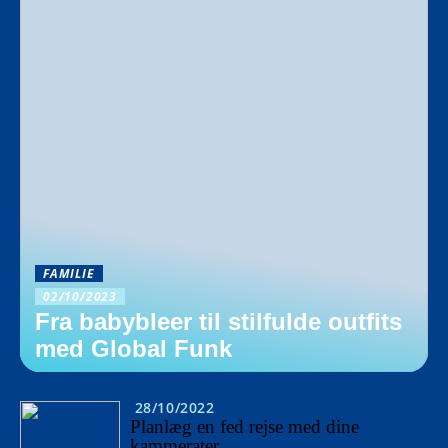
FAMILIE
02/10/2023
Fra babybleer til stilfulde outfits
med Global Funk
28/10/2022
Planlæg en fed rejse med dine
kammerater