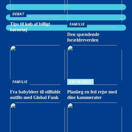
DEBAT
Tips til køb af billigt
FAMILIE
børnetøj
Den spændende
forældreverden
FAMILIE
28/10/2022
Fra babybleer til stilfulde
Planlæg en fed rejse med
outfits med Global Funk
dine kammerater