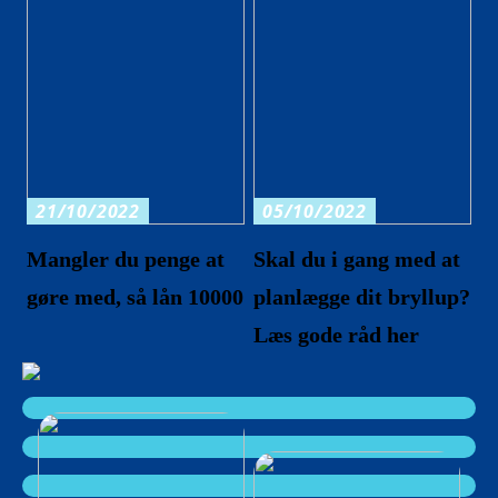
21/10/2022
05/10/2022
Mangler du penge at
Skal du i gang med at
gøre med, så lån 10000
planlægge dit bryllup?
Læs gode råd her