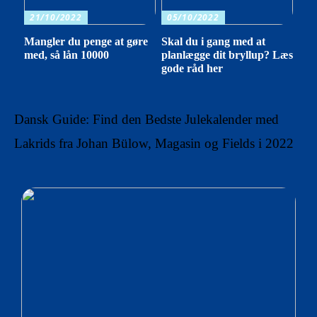
21/10/2022
05/10/2022
Mangler du penge at gøre
Skal du i gang med at
med, så lån 10000
planlægge dit bryllup? Læs
gode råd her
Dansk Guide: Find den Bedste Julekalender med
Lakrids fra Johan Bülow, Magasin og Fields i 2022