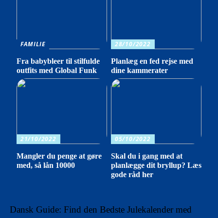
FAMILIE
28/10/2022
Fra babybleer til stilfulde
Planlæg en fed rejse med
outfits med Global Funk
dine kammerater
21/10/2022
05/10/2022
Mangler du penge at gøre
Skal du i gang med at
med, så lån 10000
planlægge dit bryllup? Læs
gode råd her
Dansk Guide: Find den Bedste Julekalender med