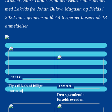
Artiklen Dansk Guide: Find den Bedste Julekalender
med Lakrids fra Johan Bülow, Magasin og Fields i
2022 har i gennemsnit fået
4.6
stjerner baseret på
13
anmeldelser
DEBAT
Tips til køb af billigt
FAMILIE
børnetøj
Den spændende
forældreverden