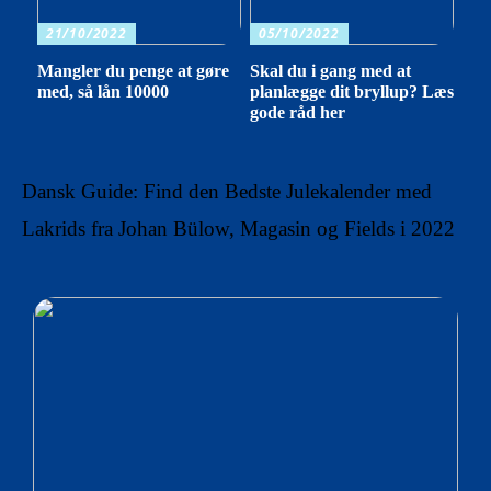
21/10/2022
05/10/2022
Mangler du penge at gøre
Skal du i gang med at
med, så lån 10000
planlægge dit bryllup? Læs
gode råd her
Dansk Guide: Find den Bedste Julekalender med
Lakrids fra Johan Bülow, Magasin og Fields i 2022