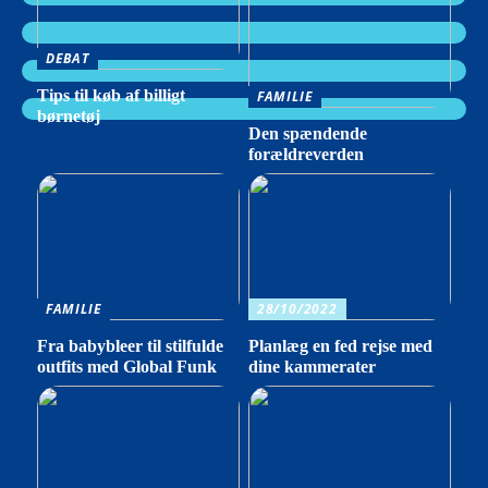
DEBAT
Tips til køb af billigt
FAMILIE
børnetøj
Den spændende
forældreverden
FAMILIE
28/10/2022
Fra babybleer til stilfulde
Planlæg en fed rejse med
outfits med Global Funk
dine kammerater