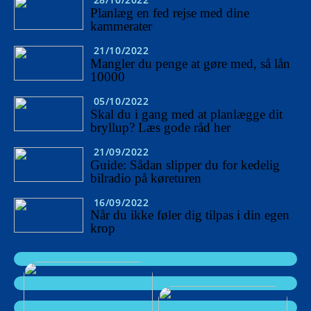
Planlæg en fed rejse med dine
kammerater
21/10/2022
Mangler du penge at gøre med, så lån
10000
05/10/2022
Skal du i gang med at planlægge dit
bryllup? Læs gode råd her
21/09/2022
Guide: Sådan slipper du for kedelig
bilradio på køreturen
16/09/2022
Når du ikke føler dig tilpas i din egen
krop