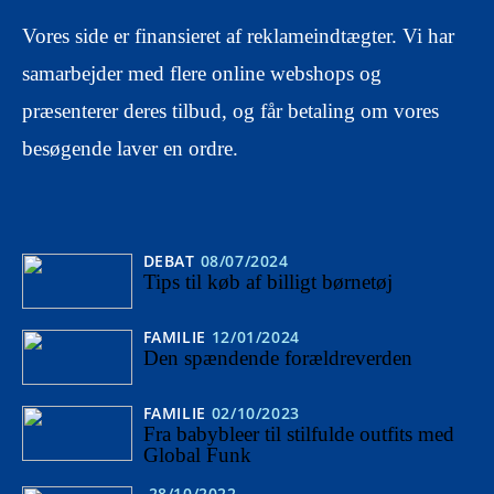
Vores side er finansieret af reklameindtægter. Vi har
samarbejder med flere online webshops og
præsenterer deres tilbud, og får betaling om vores
besøgende laver en ordre.
DEBAT
08/07/2024
Tips til køb af billigt børnetøj
FAMILIE
12/01/2024
Den spændende forældreverden
FAMILIE
02/10/2023
Fra babybleer til stilfulde outfits med
Global Funk
28/10/2022