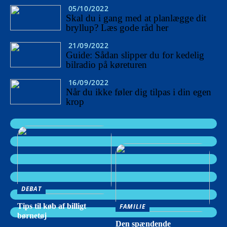
05/10/2022
Skal du i gang med at planlægge dit
bryllup? Læs gode råd her
21/09/2022
Guide: Sådan slipper du for kedelig
bilradio på køreturen
16/09/2022
Når du ikke føler dig tilpas i din egen
krop
DEBAT
Tips til køb af billigt
FAMILIE
børnetøj
Den spændende