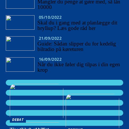
Mangler du penge at gøre med, så lån
10000
05/10/2022
Skal du i gang med at planlægge dit
bryllup? Læs gode råd her
21/09/2022
Guide: Sådan slipper du for kedelig
bilradio på køreturen
16/09/2022
Når du ikke føler dig tilpas i din egen
krop
DEBAT