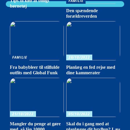
Tips til køb af billigt
FAMILIE
børnetøj
Den spændende
forældreverden
FAMILIE
28/10/2022
Fra babybleer til stilfulde
Planlæg en fed rejse med
outfits med Global Funk
dine kammerater
21/10/2022
05/10/2022
Mangler du penge at gøre
Skal du i gang med at
med, så lån 10000
planlægge dit bryllup? Læs