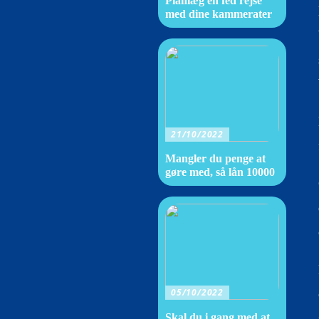
Planlæg en fed rejse
med dine kammerater
21/10/2022
Mangler du penge at
gøre med, så lån 10000
05/10/2022
Skal du i gang med at