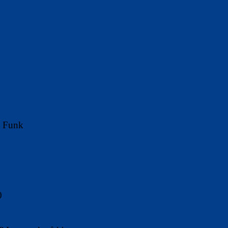
al Funk
0