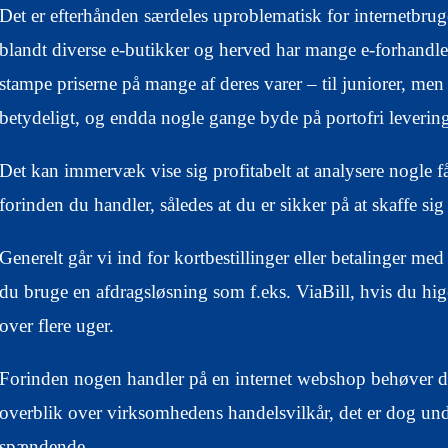
Det er efterhånden særdeles uproblematisk for internetbruger
blandt diverse e-butikker og herved har mange e-forhandle
stampe priserne på mange af deres varer – til juniorer, me
betydeligt, og endda nogle gange byde på portofri leverin
Det kan immervæk vise sig profitabelt at analysere nogle få
forinden du handler, således at du er sikker på at skaffe sig 
Generelt går vi ind for kortbestillinger eller betalinger me
du bruge en afdragsløsning som f.eks. ViaBill, hvis du higer
over flere uger.
Forinden nogen handler på en internet webshop behøver de 
overblik over virksomhedens handelsvilkår, det er dog und
spændende.