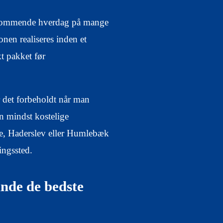
stkommende hverdag på mange
onen realiseres inden et
kt pakket før
r det forbeholdt når man
n mindst kostelige
le, Haderslev eller Humlebæk
ingssted.
inde de bedste