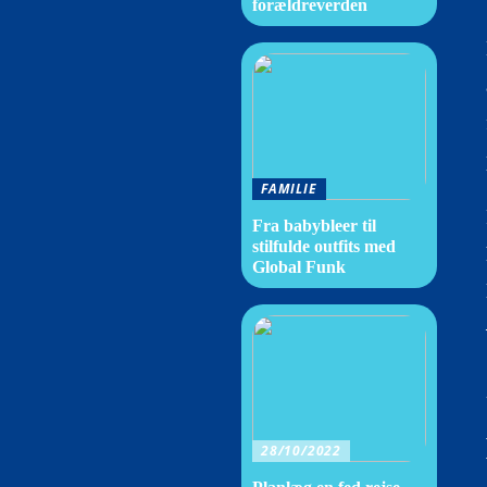
forældreverden
FAMILIE
Fra babybleer til
stilfulde outfits med
Global Funk
28/10/2022