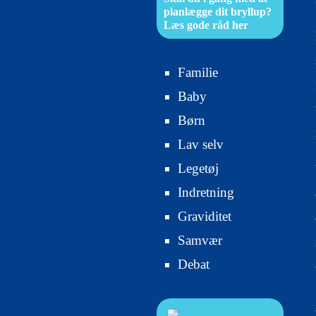
planlægge dit bryllup?
Læs gode råd her
Familie
Baby
Børn
Lav selv
Legetøj
Indretning
Graviditet
Samvær
Debat