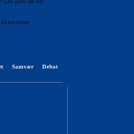
p? Læs gode råd her
 på køreturen
et
Samvær
Debat