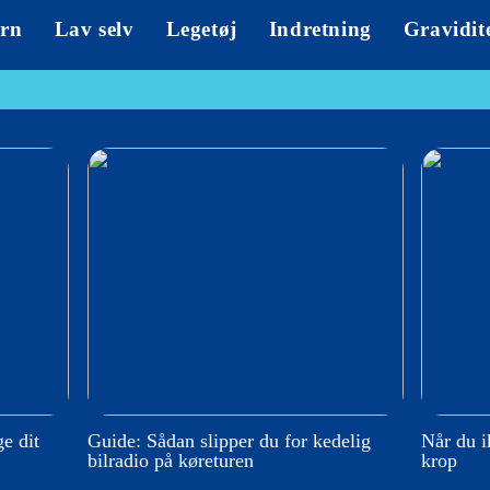
rn
Lav selv
Legetøj
Indretning
Gravidit
e dit
Guide: Sådan slipper du for kedelig
Når du i
bilradio på køreturen
krop