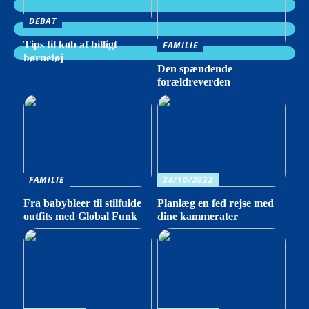
DEBAT
Tips til køb af billigt
FAMILIE
børnetøj
Den spændende
forældreverden
FAMILIE
28/10/2022
Fra babybleer til stilfulde
Planlæg en fed rejse med
outfits med Global Funk
dine kammerater