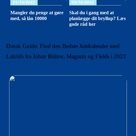
21/10/2022
05/10/2022
Mangler du penge at gøre
Skal du i gang med at
med, så lån 10000
planlægge dit bryllup? Læs
gode råd her
Dansk Guide: Find den Bedste Julekalender med
Lakrids fra Johan Bülow, Magasin og Fields i 2022