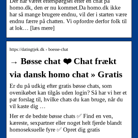
Der har været efterspørgsel efter en chat på
homo.dk, den er nu kommet.Da homo.dk ikke
har så mange brugere endnu, vil der i starten være
endnu færre på chatten. Vi opfordre derfor folk til
at lok… [læs mere]
https://datingtjek.dk › boesse-chat
→ Bøsse chat ❤️ Chat frækt
via dansk homo chat » Gratis
Er du på udkig efter gratis bøsse chats, som
ovenikøbet kan tilgås uden login? Så har vi her et
par forslag til, hvilke chats du kan bruge, når du
vil kaste dig …
Her er de bedste bøsse chats ✅ Find en ven,
kæreste, sexpartner eller noget helt fjerde blandt
homoseksuelle fyre ✅ Opret dig gratis