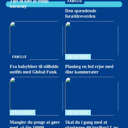
Tips til køb af billigt
FAMILIE
børnetøj
Den spændende
forældreverden
FAMILIE
28/10/2022
Fra babybleer til stilfulde
Planlæg en fed rejse med
outfits med Global Funk
dine kammerater
21/10/2022
05/10/2022
Mangler du penge at gøre
Skal du i gang med at
med, så lån 10000
planlægge dit bryllup? Læs